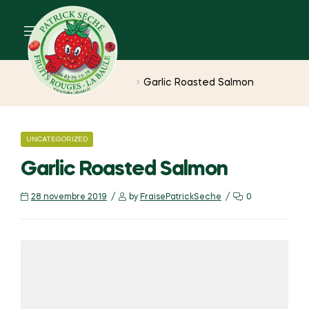
Home
Uncategorized
Garlic Roasted Salmon
UNCATEGORIZED
Garlic Roasted Salmon
28 novembre 2019
by
FraisePatrickSeche
0