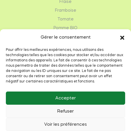
Fraise
Framboise
Tomate
Pomme BIO
Légumes de saison
Gérer le consentement
Herbes aromatiques
Pour offrir les meilleures expériences, nous utilisons des
technologies telles que les cookies pour stocker et/ou accéder aux
informations des appareils. Le fait de consentir à ces technologies
RÉSEAUX SOCIAUX
nous permettra de traiter des données telles que le comportement
de navigation ou les ID uniques sur ce site. Le fait de ne pas
consentir ou de retirer son consentement peut avoir un effet
MOYENS DE PAIEMENTS
négatif sur certaines caractéristiques et fonctions.
Espèce / Chèque / CB à partir de 10 €
Accepter
CB : au magasin et au marché de La Baule-les-
Pins
Refuser
Voir les préférences
© 2024
LuckyCom’
– Tout droit réservés